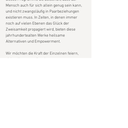
Mensch auch für sich allein genug sein kann, 
und nicht zwangsläufig in Paarbeziehungen 
existieren muss. In Zeiten, in denen immer 
noch auf vielen Ebenen das Glück der 
Zweisamkeit propagiert wird, bieten diese 
jahrhundertealten Werke heilsame 
Alternativen und Empowerment.
Wir möchten die Kraft der Einzelnen feiern, 
sich selbst zu genügen!
ARC OF IRIS
Ella Smith
 Sopran
Alma Stoye
 Viola da gamba
Mehr anzeigen