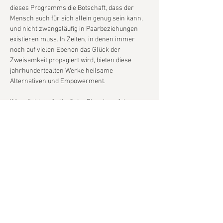
dieses Programms die Botschaft, dass der 
Mensch auch für sich allein genug sein kann, 
und nicht zwangsläufig in Paarbeziehungen 
existieren muss. In Zeiten, in denen immer 
noch auf vielen Ebenen das Glück der 
Zweisamkeit propagiert wird, bieten diese 
jahrhundertealten Werke heilsame 
Alternativen und Empowerment.
Wir möchten die Kraft der Einzelnen feiern, 
sich selbst zu genügen!
ARC OF IRIS
Ella Smith
 Sopran
Show More