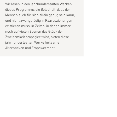
Wir lesen in den jahrhundertealten Werken 
dieses Programms die Botschaft, dass der 
Mensch auch für sich allein genug sein kann, 
und nicht zwangsläufig in Paarbeziehungen 
existieren muss. In Zeiten, in denen immer 
noch auf vielen Ebenen das Glück der 
Zweisamkeit propagiert wird, bieten diese 
jahrhundertealten Werke heilsame 
Alternativen und Empowerment.
Wir möchten die Kraft der Einzelnen feiern, 
sich selbst zu genügen!
ARC OF IRIS
Ella Smith
 Sopran
Show More