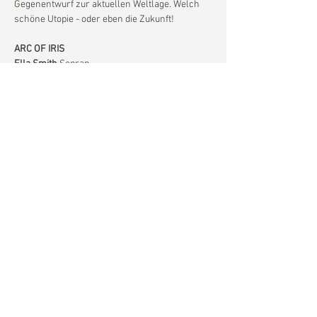
Gegenentwurf zur aktuellen Weltlage. Welch 
schöne Utopie - oder eben die Zukunft!
ARC OF IRIS
Ella Smith
 Sopran
Alma Stoye
 Viola da gamba
Samyar Fazelzadeh
 Lauteninstrumente
Show More
Share this event
© 2022 by Arc of Iris Ensemble
Impressum